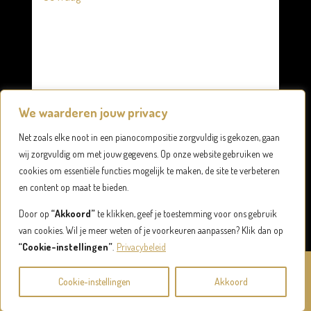
We waarderen jouw privacy
Net zoals elke noot in een pianocompositie zorgvuldig is gekozen, gaan
wij zorgvuldig om met jouw gegevens. Op onze website gebruiken we
cookies om essentiële functies mogelijk te maken, de site te verbeteren
Verzenden
en content op maat te bieden.
Alternative:
Door op
“Akkoord”
te klikken, geef je toestemming voor ons gebruik
van cookies. Wil je meer weten of je voorkeuren aanpassen? Klik dan op
“Cookie-instellingen”
.
Privacybeleid
©
2026
Mariëtte Hehakaya
|
Disclaimer
|
Privacyverklaring
|
Cookie-instellingen
Akkoord
Website:
Lutim Creatief Mediabureau